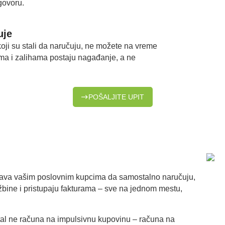
govoru.
uje
 koji su stali da naručuju, ne možete na vreme
ima i zalihama postaju nagađanje, a ne
POŠALJITE UPIT
ćava vašim poslovnim kupcima da samostalno naručuju,
džbine i pristupaju fakturama – sve na jednom mestu,
tal ne računa na impulsivnu kupovinu – računa na