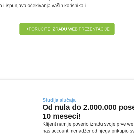
 i ispunjava očekivanja vaših korisnika i
PORUČITE IZRADU WEB PREZENTACIJE
Studija slučaja
Od nula do 2.000.000 pose
10 meseci!
Klijent nam je poverio izradu svoje prve we
naš account menadžer od njega prikupio s