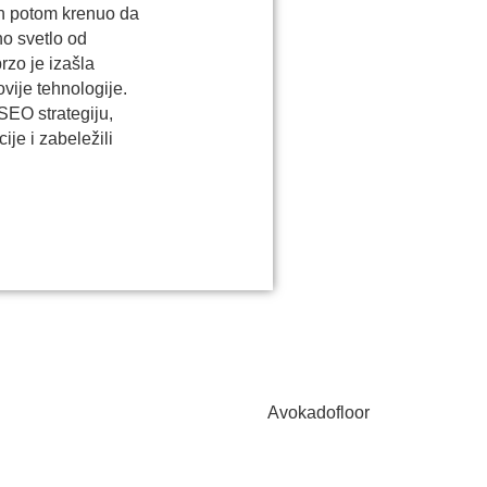
ah potom krenuo da
no svetlo od
rzo je izašla
vije tehnologije.
 SEO strategiju,
je i zabeležili