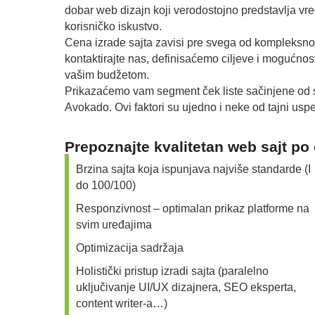
dobar web dizajn koji verodostojno predstavlja vr
korisničko iskustvo.
Cena izrade sajta zavisi pre svega od kompleksnost
kontaktirajte nas, definisaćemo ciljeve i mogućnost
vašim budžetom.
Prikazaćemo vam segment ček liste sačinjene od st
Avokado. Ovi faktori su ujedno i neke od tajni uspe
Prepoznajte kvalitetan web sajt po
Brzina sajta koja ispunjava najviše standarde (I
do 100/100)
Responzivnost – optimalan prikaz platforme na
svim uređajima
Optimizacija sadržaja
Holistički pristup izradi sajta (paralelno
uključivanje UI/UX dizajnera, SEO eksperta,
content writer-a…)