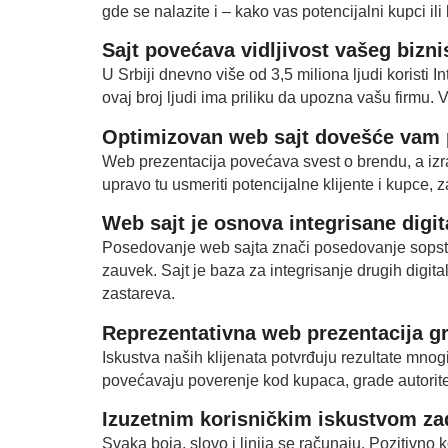
gde se nalazite i – kako vas potencijalni kupci ili 
Sajt povećava vidljivost vašeg bizni
U Srbiji dnevno više od 3,5 miliona ljudi koristi I
ovaj broj ljudi ima priliku da upozna vašu firmu. 
Optimizovan web sajt dovešće vam p
Web prezentacija povećava svest o brendu, a izr
upravo tu usmeriti potencijalne klijente i kupce, 
Web sajt je osnova integrisane digi
Posedovanje web sajta znači posedovanje sopst
zauvek. Sajt je baza za integrisanje drugih digita
zastareva.
Reprezentativna web prezentacija gr
Iskustva naših klijenata potvrđuju rezultate mno
povećavaju poverenje kod kupaca, grade autoritet 
Izuzetnim korisničkim iskustvom zad
Svaka boja, slovo i linija se računaju. Pozitivno