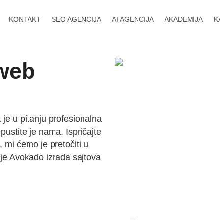
KONTAKT
SEO AGENCIJA
AI AGENCIJA
AKADEMIJA
K
 web
 je u pitanju profesionalna
epustite je nama. Ispričajte
e, mi ćemo je pretočiti u
 je Avokado izrada sajtova