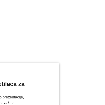
tilaca za
b prezentacije,
ve važne