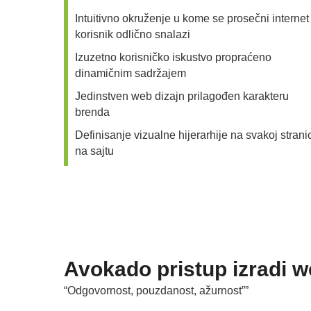
Intuitivno okruženje u kome se prosečni internet
korisnik odlično snalazi
Izuzetno korisničko iskustvo propraćeno
dinamičnim sadržajem
Jedinstven web dizajn prilagođen karakteru
brenda
Definisanje vizualne hijerarhije na svakoj strani
na sajtu
Avokado pristup izradi w
“Odgovornost, pouzdanost, ažurnost””