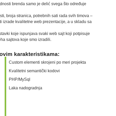
ednosti brenda samo je delić svega što određuje
i, broja stranica, potrebnih sati rada svih timova –
i izrade kvalitetne web prezentacije, a u skladu sa
avki koje ispunjava svaki web sajt koji potpisuje
ha sajtova koje smo izradili.
 ovim karakteristikama:
Custom elementi skrojeni po meri projekta
Kvalitetni semantički kodovi
PHP/MySql
Laka nadogradnja