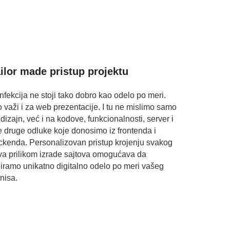
ilor made pristup projektu
nfekcija ne stoji tako dobro kao odelo po meri.
to važi i za web prezentacije. I tu ne mislimo samo
dizajn, već i na kodove, funkcionalnosti, server i
e druge odluke koje donosimo iz frontenda i
ckenda. Personalizovan pristup krojenju svakog
va prilikom izrade sajtova omogućava da
eiramo unikatno digitalno odelo po meri vašeg
nisa.