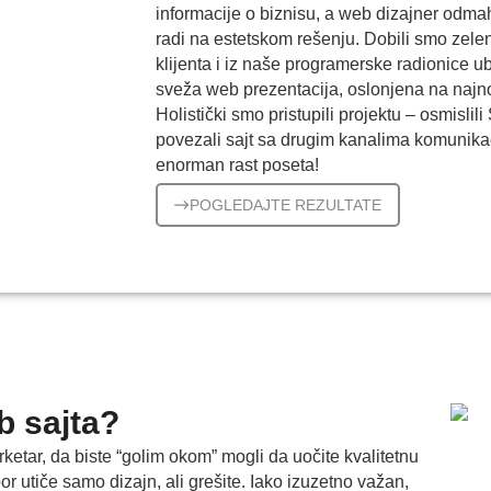
informacije o biznisu, a web dizajner odm
radi na estetskom rešenju. Dobili smo zele
klijenta i iz naše programerske radionice ub
sveža web prezentacija, oslonjena na najno
Holistički smo pristupili projektu – osmislili
povezali sajt sa drugim kanalima komunikaci
enorman rast poseta!
POGLEDAJTE REZULTATE
b sajta?
rketar, da biste “golim okom” mogli da uočite kvalitetnu
r utiče samo dizajn, ali grešite. Iako izuzetno važan,