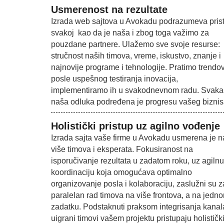
Usmerenost na rezultate
Izrada web sajtova u Avokadu podrazumeva pris
svakoj kao da je naša i zbog toga važimo za
pouzdane partnere. Ulažemo sve svoje resurse:
stručnost naših timova, vreme, iskustvo, znanje i
najnovije programe i tehnologije. Pratimo trendov
posle uspešnog testiranja inovacija,
implementiramo ih u svakodnevnom radu. Svaka
naša odluka podređena je progresu vašeg biznis
Holistički pristup uz agilno vođenje
Izrada sajta vaše firme u Avokadu usmerena je n
više timova i eksperata. Fokusiranost na
isporučivanje rezultata u zadatom roku, uz agilnu
koordinaciju koja omogućava optimalno
organizovanje posla i kolaboraciju, zaslužni su z
paralelan rad timova na više frontova, a na jedn
zadatku. Podstaknuti praksom integrisanja kanal
uigrani timovi vašem projektu pristupaju holistički