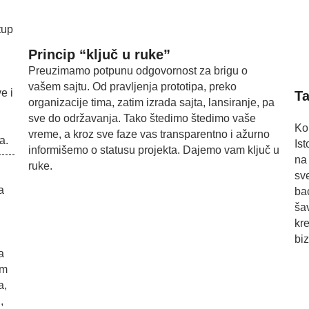
tup
Princip “ključ u ruke”
Preuzimamo potpunu odgovornost za brigu o
vašem sajtu. Od pravljenja prototipa, preko
e i
Ta
organizacije tima, zatim izrada sajta, lansiranje, pa
sve do održavanja. Tako štedimo štedimo vaše
Ko
vreme, a kroz sve faze vas transparentno i ažurno
a.
Is
informišemo o statusu projekta. Dajemo vam ključ u
na 
ruke.
sv
a
ba
ša
kr
biz
a
om
a,
,