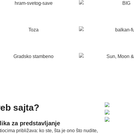
eb sajta?
ilika za predstavljanje
cima približava: ko ste, šta je ono što nudite,