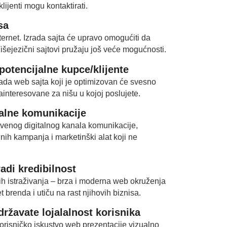
klijenti mogu kontaktirati.
sa
nternet. Izrada sajta će upravo omogućiti da
Višejezični sajtovi pružaju još veće mogućnosti.
otencijalne kupce/klijente
ada web sajta koji je optimizovan će svesno
zainteresovane za nišu u kojoj poslujete.
talne komunikacije
venog digitalnog kanala komunikacije,
lnih kampanja i marketinški alat koji ne
adi kredibilnost
gih istraživanja – brza i moderna web okruženja
brenda i utiču na rast njihovih biznisa.
ržavate lojalalnost korisnika
 korisničko iskustvo web prezentacije vizualno