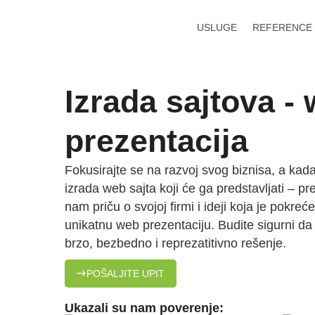
USLUGE
REFERENCE
Izrada sajtova -
prezentacija
Fokusirajte se na razvoj svog biznisa, a kada
izrada web sajta koji će ga predstavljati – pr
nam priču o svojoj firmi i ideji koja je pokreć
unikatnu web prezentaciju. Budite sigurni da
brzo, bezbedno i reprezatitivno rešenje.
POŠALJITE UPIT
Ukazali su nam poverenje: