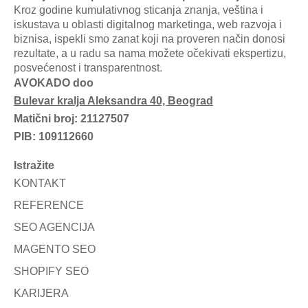
Kroz godine kumulativnog sticanja znanja, veština i
iskustava u oblasti digitalnog marketinga, web razvoja i
biznisa, ispekli smo zanat koji na proveren način donosi
rezultate, a u radu sa nama možete očekivati ekspertizu,
posvećenost i transparentnost.
AVOKADO doo
Bulevar kralja Aleksandra 40, Beograd
Matični broj: 21127507
PIB: 109112660
Istražite
KONTAKT
REFERENCE
SEO AGENCIJA
MAGENTO SEO
SHOPIFY SEO
KARIJERA