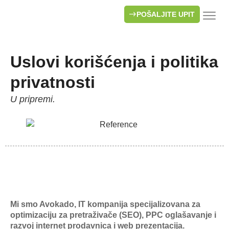
POŠALJITE UPIT
SEO
AI 
Uslovi korišćenja i politika
privatnosti
U pripremi.
Mi smo Avokado, IT kompanija specijalizovana za
optimizaciju za pretraživače (SEO), PPC oglašavanje i
razvoj internet prodavnica i web prezentacija.